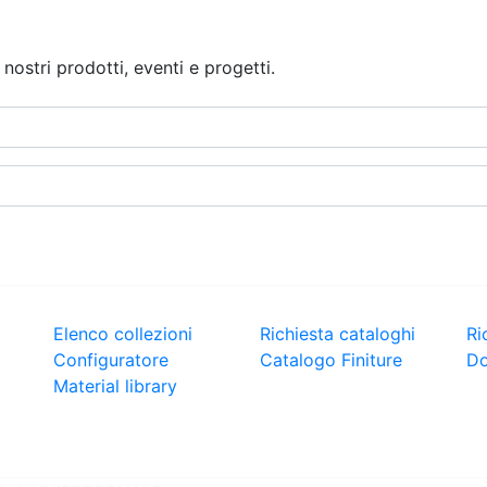
nostri prodotti, eventi e progetti.
COLLEZIONI
DOWNLOAD
C
Elenco collezioni
Richiesta cataloghi
Ri
Configuratore
Catalogo Finiture
Do
Material library