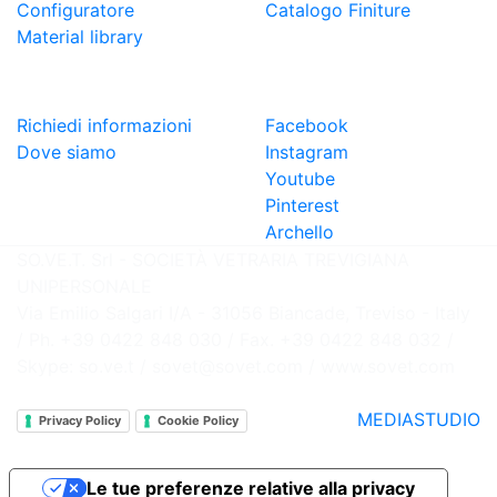
Configuratore
Catalogo Finiture
Material library
CONTATTI
FOLLOW US
Richiedi informazioni
Facebook
Dove siamo
Instagram
Youtube
Pinterest
Archello
SO.VE.T. Srl - SOCIETÀ VETRARIA TREVIGIANA
UNIPERSONALE
Via Emilio Salgari I/A - 31056 Biancade, Treviso - Italy
/ Ph. +39 0422 848 030 / Fax. +39 0422 848 032 /
Skype: so.ve.t / sovet@sovet.com / www.sovet.com
Credits:
MEDIASTUDIO
Privacy Policy
Cookie Policy
Le tue preferenze relative alla privacy